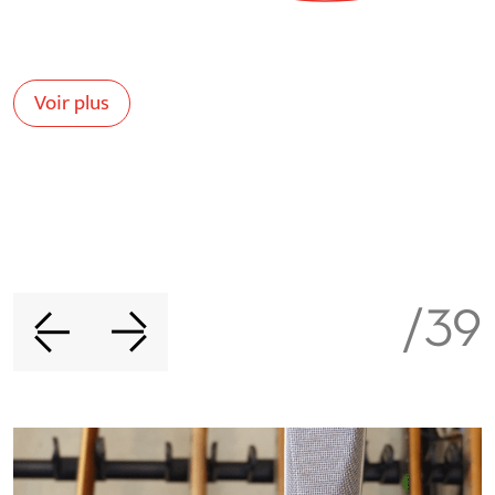
qu’on la mémorise et qu’elle se fasse
entendre !
Voir plus
01
/
39