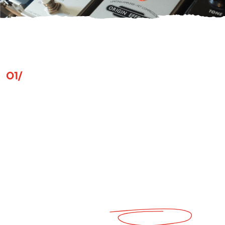
01/
QUELQUES MOTS
Faire du « Reuz » est une locution
bretonne signifiant faire du bruit, du
buzz. Et par extension, faire parler.
C’est sur la base de ce sens, que Le
Reuz est né afin d’exprimer en
musique l’identité d’une marque,
d’une image, d’un évènement, d’un
lieu… pour créer une
émotion
, pour