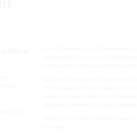
if
L’identité sonore, c’est l’expression s
sonore
marque, d’un lieu… comme il existe une 
C’est une des composantes du marketin
long
Le son est extrêmement puissant et e
 marque
mémorisation d’une marque. Le son s’
comme un nouvel élément différencian
e
habillage, il devient désormais
vecteur
cast & vidéo
Le Reuz est créateur d’identité sonore
musicale.