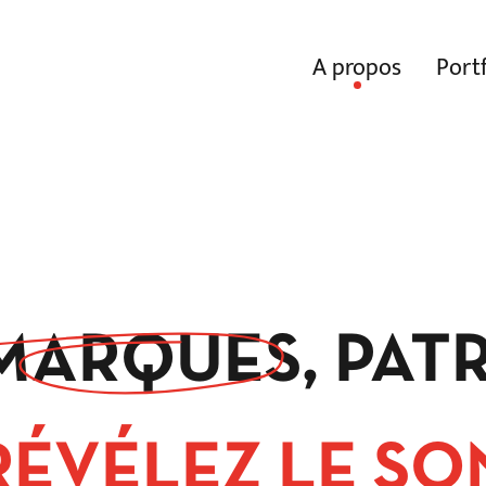
A propos
Portf
MARQUES,
PAT
RÉVÉLEZ LE SO