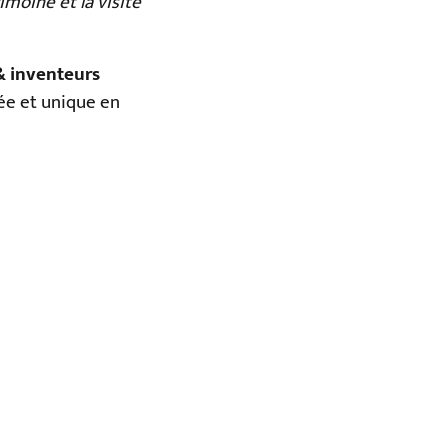
rimoine et la visite
& inventeurs
ée et unique en