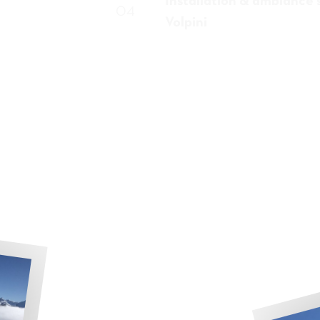
Installation & ambiance 
04
Volpini