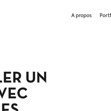
A propos
Portf
ER UN
AVEC
LES