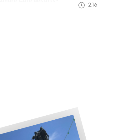
sonore Café des arts -
2:16