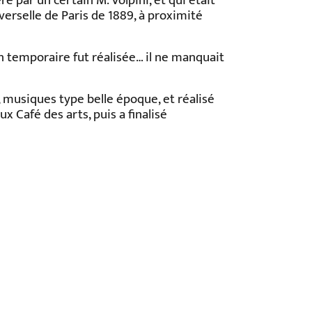
ré par un certain M. Volpini, et qui était
iverselle de Paris de 1889, à proximité
n temporaire fut réalisée… il ne manquait
 musiques type belle époque, et réalisé
 Café des arts, puis a finalisé