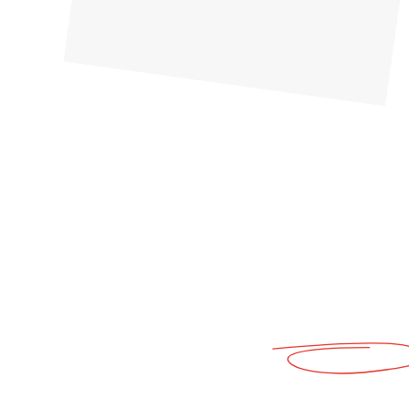
Un mot,
un so
Partagez votr