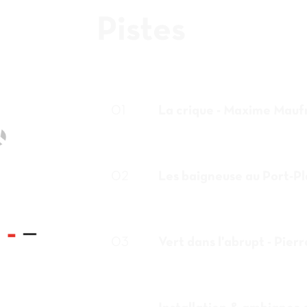
Pistes
01
La crique - Maxime Mauf
02
Les baigneuse au Port-Pl
03
Vert dans l'abrupt - Pier