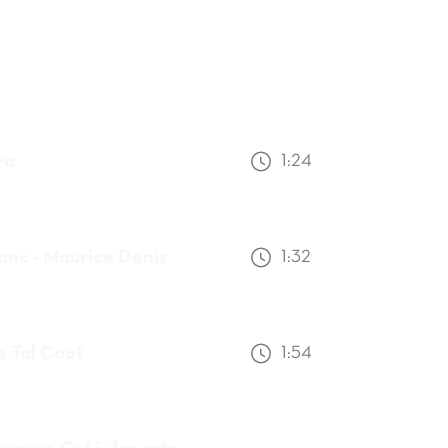
ra
1:24
anc - Maurice Denis
1:32
re Tal Coat
1:54