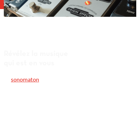
Révélez la musique
qui est en vous
Le
sonomaton
™, c’est une expérience de création
musicale qui permet de composer un remix musical
en vidéo, au moyen de vos seuls mouvements, par
interaction avec un moteur de reconnaissance, tel un
sonobooth ou un sound booth.
Démontable et personnalisable à vos couleurs et
celles de votre évènement.