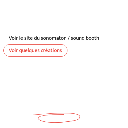
Location à la journée pour vos évènements
d’entreprise et festivals.
Voir le site du sonomaton / sound booth
Voir quelques créations
Un mot,
un son
?
Partagez votre message…